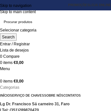
PROMOÇÕES
LOJA ONLINE
Skip to navigation
Skip to main content
Selecionar categoria
Search
Entrar / Registrar
Lista de desejos
0
Compare
0
items
€
0,00
Menu
0
items
€
0,00
Categorias
INÍCIO
SERVIÇO DE CHAVES
SOBRE NÓS
CONTATOS
Lg Dr. Francisco Sá carneiro 31, Faro
| Tel: (351)289870470