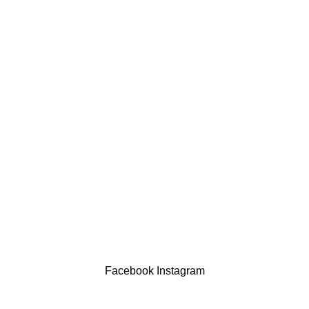
comercial@drogariasaoluis.pt
LINKS ÚTEIS
Política de privacidade
Devoluções
Termos & Condições
Resolução Alternativa de Litígios
Contatos
LIVRO DE RECLAMAÇÕES
Drogaria São Luís Lda. NIF 517922827
Powered by Brasfone Digital
Facebook
Instagram