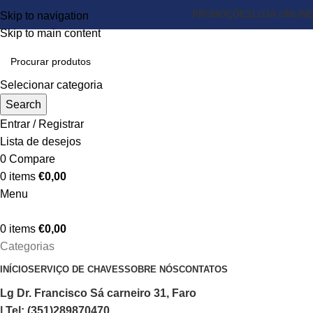
PROMOÇÕES
LOJA ONLINE
Skip to navigation
Skip to main content
Selecionar categoria
Search
Entrar / Registrar
Lista de desejos
0
Compare
0
items
€
0,00
Menu
0
items
€
0,00
Categorias
INÍCIO
SERVIÇO DE CHAVES
SOBRE NÓS
CONTATOS
Lg Dr. Francisco Sá carneiro 31, Faro
| Tel: (351)289870470