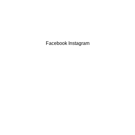
LIVRO DE RECLAMAÇÕES
Drogaria São Luís Lda. NIF 517922827
Powered by Brasfone Digital
Facebook
Instagram