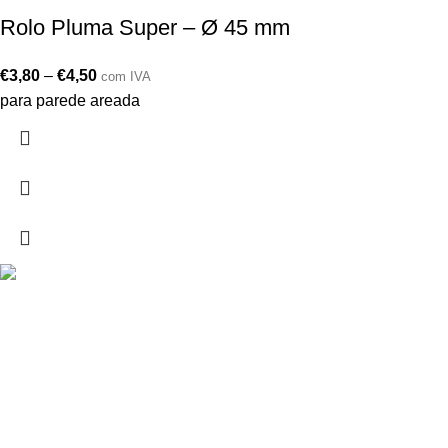
Rolo Pluma Super – Ø 45 mm
€
3,80
–
€
4,50
com IVA
para parede areada
Drogarias São Luís, estamos para si desde 1978
MORADA
Lg Dr. Francisco Sá Carneiro 31,
8000-151 Faro