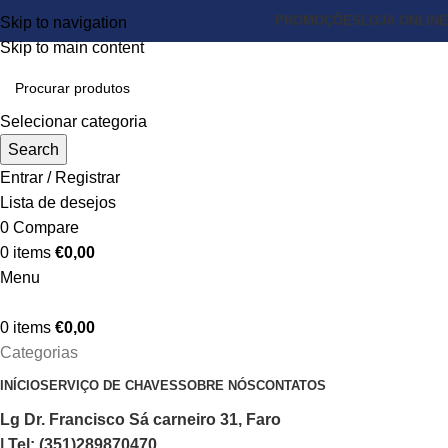
PROMOÇÕES
LOJA ONLINE
Skip to navigation
Skip to main content
Selecionar categoria
Search
Entrar / Registrar
Lista de desejos
0
Compare
0
items
€
0,00
Menu
0
items
€
0,00
Categorias
INÍCIO
SERVIÇO DE CHAVES
SOBRE NÓS
CONTATOS
Lg Dr. Francisco Sá carneiro 31, Faro
| Tel: (351)289870470