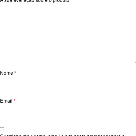
A sua avaliação sobre o produto
*
Nome
*
Email
*