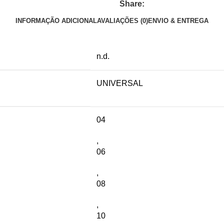
Share:
INFORMAÇÃO ADICIONAL
AVALIAÇÕES (0)
ENVIO & ENTREGA
n.d.
UNIVERSAL
04
,
06
,
08
,
10