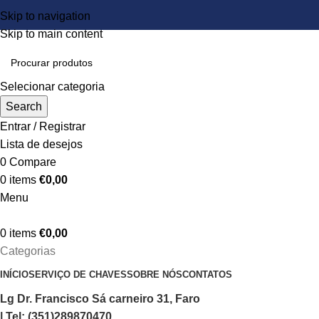
Skip to navigation
Skip to main content
Selecionar categoria
Search
Entrar / Registrar
Lista de desejos
0
Compare
0
items
€
0,00
Menu
0
items
€
0,00
Categorias
INÍCIO
SERVIÇO DE CHAVES
SOBRE NÓS
CONTATOS
Lg Dr. Francisco Sá carneiro 31, Faro
| Tel: (351)289870470