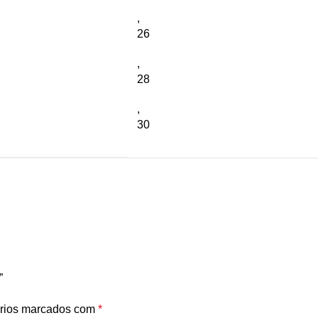
,
26
,
28
,
30
”
rios marcados com
*