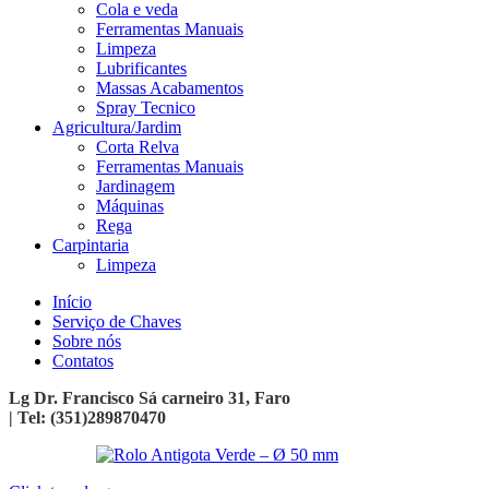
Cola e veda
Ferramentas Manuais
Limpeza
Lubrificantes
Massas Acabamentos
Spray Tecnico
Agricultura/Jardim
Corta Relva
Ferramentas Manuais
Jardinagem
Máquinas
Rega
Carpintaria
Limpeza
Início
Serviço de Chaves
Sobre nós
Contatos
Lg Dr. Francisco Sá carneiro 31, Faro
| Tel: (351)289870470