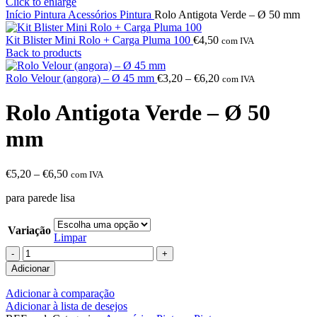
Click to enlarge
Início
Pintura
Acessórios Pintura
Rolo Antigota Verde – Ø 50 mm
Kit Blister Mini Rolo + Carga Pluma 100
€
4,50
com IVA
Back to products
Rolo Velour (angora) – Ø 45 mm
€
3,20
–
€
6,20
com IVA
Rolo Antigota Verde – Ø 50
mm
€
5,20
–
€
6,50
com IVA
para parede lisa
Variação
Limpar
Adicionar
Adicionar à comparação
Adicionar à lista de desejos