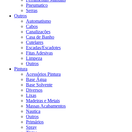
Pneumatico
Serras
Outros
Automatismo
Cabos
Canalizações
Casa de Banho
Cutelares
Escadas/Escadotes
Fitas Adesivas
Limpeza
Outros
Pintura
Acessórios Pintura
Base Água
Base Solvente
Diversos
Lixas
Madeiras e Metais
Massas Acabamentos
Nautica
Outros
Primários
Spray