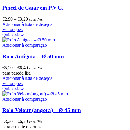
Pincel de Caiar em P.V.C.
€
2,90
–
€
3,20
com IVA
Adicionar à lista de desejos
Ver opções
Quick view
Adicionar à comparação
Rolo Antigota – Ø 50 mm
€
5,20
–
€
6,40
com IVA
para parede lisa
Adicionar à lista de desejos
Ver opções
Quick view
Adicionar à comparação
Rolo Velour (angora) – Ø 45 mm
€
3,20
–
€
6,20
com IVA
para esmalte e verniz