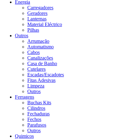
Energia
Carregadores
Geradores
Lanternas
Material Eléctrico
Pilhas
Outros
Arrumação
Automatismo
Cabos
Canalizações
Casa de Banho
Cutelares
Escadas/Escadotes
Fitas Adesivas
Limpeza
Outros
Ferragens
Buchas Kits
Cilindros
Fechaduras
Fechos
Parafusos
Outros
Quimicos