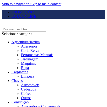
Skip to navigation
Skip to main content
PROMOÇÕES
LOJA ONLINE
Selecionar categoria
Agricultura/Jardim
Acessórios
Corta Relva
Ferramentas Manuais
Jardinagem
Máquinas
Rega
Carpintaria
Limpeza
Chaves
Automoveis
Cadeados
Cofres
Outros
Construção
Acessórios e Consumíveis