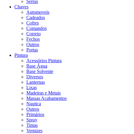
Serras
Chaves
Automoveis
Cadeados
Cofres
Comandos
Correio
Fechos
Outros
Portas
Pintura
Acessórios Pintura
Base Água
Base Solvente
Diversos
Lanternas
Lixas
Madeiras e Metais
Massas Acabamentos
Nautica
Outros
Primários
Spray
Tintas
Vernizes