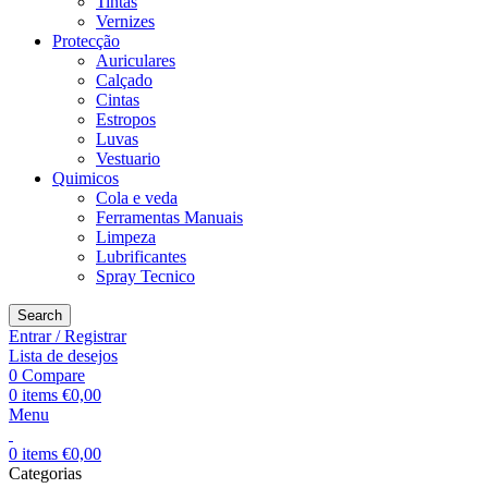
Tintas
Vernizes
Protecção
Auriculares
Calçado
Cintas
Estropos
Luvas
Vestuario
Quimicos
Cola e veda
Ferramentas Manuais
Limpeza
Lubrificantes
Spray Tecnico
Search
Entrar / Registrar
Lista de desejos
0
Compare
0
items
€
0,00
Menu
0
items
€
0,00
Categorias