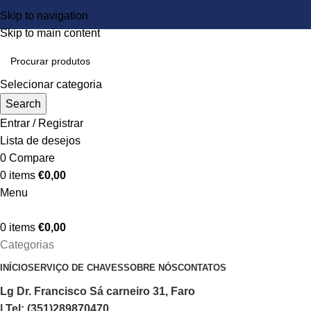
Skip to navigation
Skip to main content
Selecionar categoria
Search
Entrar / Registrar
Lista de desejos
0
Compare
0
items
€
0,00
Menu
0
items
€
0,00
Categorias
INÍCIO
SERVIÇO DE CHAVES
SOBRE NÓS
CONTATOS
Lg Dr. Francisco Sá carneiro 31, Faro
| Tel: (351)289870470