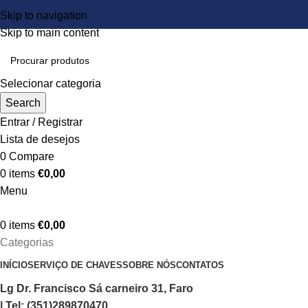
Skip to navigation
Skip to main content
Selecionar categoria
Search
Entrar / Registrar
Lista de desejos
0
Compare
0
items
€
0,00
Menu
0
items
€
0,00
Categorias
INÍCIO
SERVIÇO DE CHAVES
SOBRE NÓS
CONTATOS
Lg Dr. Francisco Sá carneiro 31, Faro
| Tel: (351)289870470