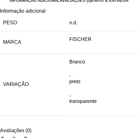
INFORMAÇÃO ADICIONAL
AVALIAÇÕES (0)
ENVIO & ENTREGA
Informação adicional
PESO
n.d.
FISCHER
MARCA
Branco
,
preto
VARIAÇÃO
,
transparente
Avaliações (0)