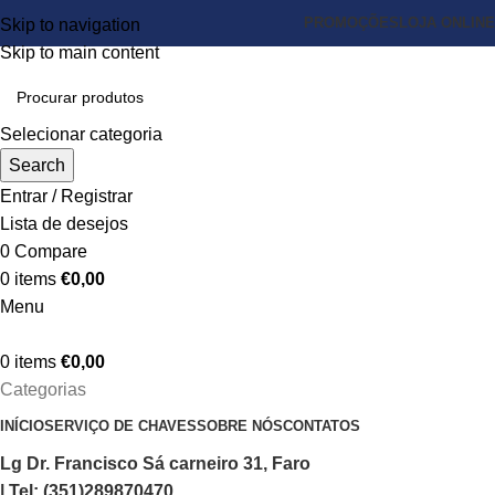
PROMOÇÕES
LOJA ONLINE
Skip to navigation
Skip to main content
Selecionar categoria
Search
Entrar / Registrar
Lista de desejos
0
Compare
0
items
€
0,00
Menu
0
items
€
0,00
Categorias
INÍCIO
SERVIÇO DE CHAVES
SOBRE NÓS
CONTATOS
Lg Dr. Francisco Sá carneiro 31, Faro
| Tel: (351)289870470