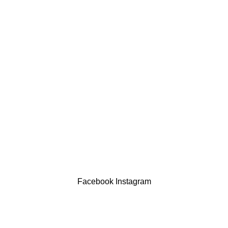
comercial@drogariasaoluis.pt
LINKS ÚTEIS
Política de privacidade
Devoluções
Termos & Condições
Resolução Alternativa de Litígios
Contatos
LIVRO DE RECLAMAÇÕES
Drogaria São Luís Lda. NIF 517922827
Powered by Brasfone Digital
Facebook
Instagram