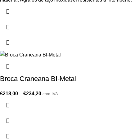
Broca Craneana BI-Metal
€
218,00
–
€
234,20
com IVA