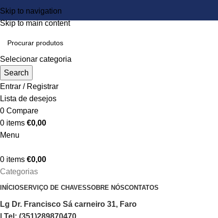
Skip to navigation
Skip to main content
Selecionar categoria
Search
Entrar / Registrar
Lista de desejos
0
Compare
0
items
€
0,00
Menu
0
items
€
0,00
Categorias
INÍCIO
SERVIÇO DE CHAVES
SOBRE NÓS
CONTATOS
Lg Dr. Francisco Sá carneiro 31, Faro
| Tel: (351)289870470