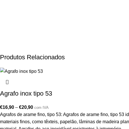
Produtos Relacionados
Agrafo inox tipo 53
€
16,90
–
€
20,90
com IVA
Agrafos de arame fino, tipo 53: Agrafos de arame fino, tipo 5
materiais finos, como têxteis, papelão, lâminas de madeira pl
material. Agrafos de aço inoxidável resistentes à intempérie.