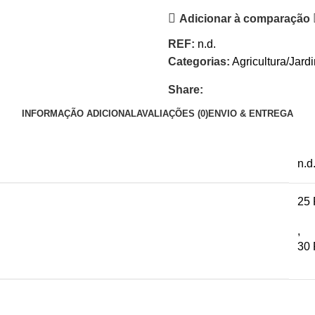
Adicionar à comparação
REF:
n.d.
Categorias:
Agricultura/Jard
Share:
INFORMAÇÃO ADICIONAL
AVALIAÇÕES (0)
ENVIO & ENTREGA
n.d
25
,
30