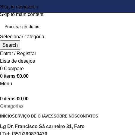
Skip to navigation
Skip to main content
Selecionar categoria
Search
Entrar / Registrar
Lista de desejos
0
Compare
0
items
€
0,00
Menu
0
items
€
0,00
Categorias
INÍCIO
SERVIÇO DE CHAVES
SOBRE NÓS
CONTATOS
Lg Dr. Francisco Sá carneiro 31, Faro
| Tel: (351)289870470