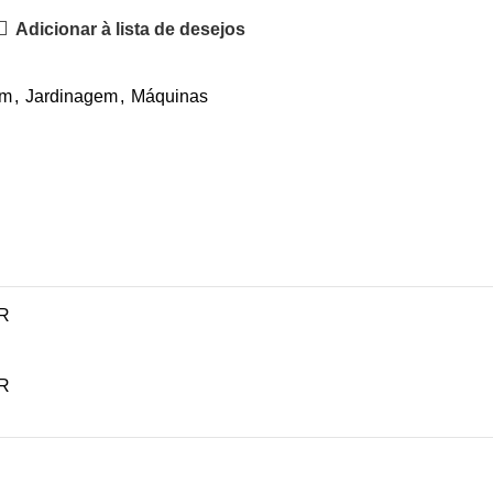
Adicionar à lista de desejos
im
,
Jardinagem
,
Máquinas
.
 R
 R