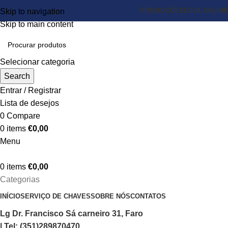
PROMOÇÕES
LOJA ONLINE
Skip to navigation
Skip to main content
Selecionar categoria
Search
Entrar / Registrar
Lista de desejos
0
Compare
0
items
€
0,00
Menu
0
items
€
0,00
Categorias
INÍCIO
SERVIÇO DE CHAVES
SOBRE NÓS
CONTATOS
Lg Dr. Francisco Sá carneiro 31, Faro
| Tel: (351)289870470