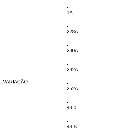
,
1A
,
228A
,
230A
,
232A
VARIAÇÃO
,
252A
,
43-0
,
43-B