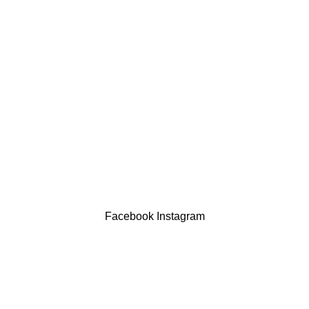
LINKS ÚTEIS
Política de privacidade
Devoluções
Termos & Condições
Resolução Alternativa de Litígios
Contatos
LIVRO DE RECLAMAÇÕES
Drogaria São Luís Lda. NIF 517922827
Powered by Brasfone Digital
Facebook
Instagram