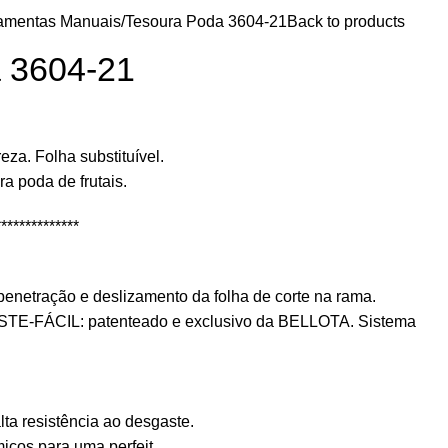
amentas Manuais
Tesoura Poda 3604-21
Back to products
 3604-21
eza. Folha substituível.
a poda de frutais.
**************
a penetração e deslizamento da folha de corte na rama.
USTE-FÁCIL: patenteado e exclusivo da BELLOTA. Sistema
lta resistência ao desgaste.
cos para uma perfeit