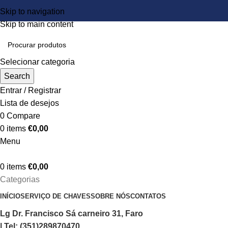
Skip to navigation
Skip to main content
Selecionar categoria
Search
Entrar / Registrar
Lista de desejos
0
Compare
0
items
€
0,00
Menu
0
items
€
0,00
Categorias
INÍCIO
SERVIÇO DE CHAVES
SOBRE NÓS
CONTATOS
Lg Dr. Francisco Sá carneiro 31, Faro
| Tel: (351)289870470