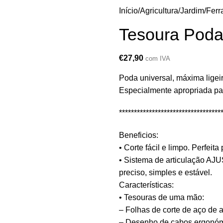
Início
Agricultura/Jardim
Ferr
Tesoura Poda
€
27,90
com IVA
Poda universal, máxima ligeir
Especialmente apropriada par
**********************************
Beneficios:
• Corte fácil e limpo. Perfeit
• Sistema de articulação AJ
preciso, simples e estável.
Características:
• Tesouras de uma mão:
– Folhas de corte de aço de a
– Desenho de cabos ergonómi