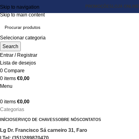
PROMOÇÕES
LOJA ONLINE
Skip to navigation
Skip to main content
Selecionar categoria
Search
Entrar / Registrar
Lista de desejos
0
Compare
0
items
€
0,00
Menu
0
items
€
0,00
Categorias
INÍCIO
SERVIÇO DE CHAVES
SOBRE NÓS
CONTATOS
Lg Dr. Francisco Sá carneiro 31, Faro
| Tel: (351)289870470