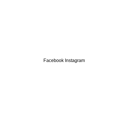
Termos & Condições
Resolução Alternativa de Litígios
Contatos
LIVRO DE RECLAMAÇÕES
Drogaria São Luís Lda. NIF 517922827
Powered by Brasfone Digital
Facebook
Instagram