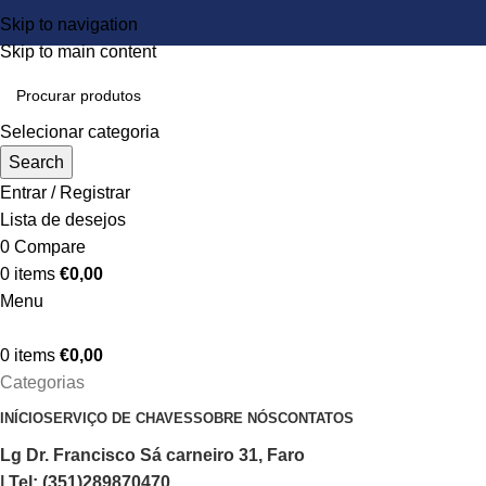
Skip to navigation
Skip to main content
Selecionar categoria
Search
Entrar / Registrar
Lista de desejos
0
Compare
0
items
€
0,00
Menu
0
items
€
0,00
Categorias
INÍCIO
SERVIÇO DE CHAVES
SOBRE NÓS
CONTATOS
Lg Dr. Francisco Sá carneiro 31, Faro
| Tel: (351)289870470