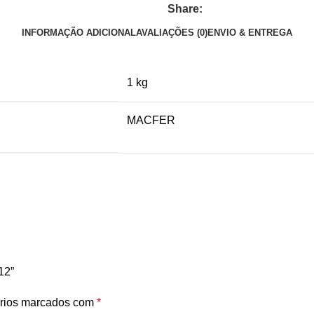
Share:
INFORMAÇÃO ADICIONAL
AVALIAÇÕES (0)
ENVIO & ENTREGA
1 kg
MACFER
12”
rios marcados com
*