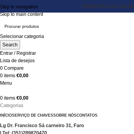
PROMOÇÕES
LOJA ONLINE
Skip to navigation
Skip to main content
Selecionar categoria
Search
Entrar / Registrar
Lista de desejos
0
Compare
0
items
€
0,00
Menu
0
items
€
0,00
Categorias
INÍCIO
SERVIÇO DE CHAVES
SOBRE NÓS
CONTATOS
Lg Dr. Francisco Sá carneiro 31, Faro
| Tel: (351)289870470