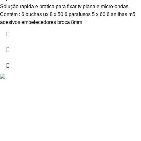
Solução rapida e pratica para fixar tv plana e micro-ondas.
Contém : 6 buchas ux 8 x 50 6 parafusos 5 x 60 6 anilhas m5
adesivos embelecedores broca 8mm
Drogarias São Luís, estamos para si desde 1978
MORADA
Lg Dr. Francisco Sá Carneiro 31,
8000-151 Faro
Telefone: (351) 289 870 470