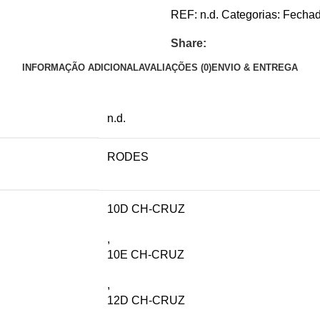
REF:
n.d.
Categorias:
Fechad
Share:
INFORMAÇÃO ADICIONAL
AVALIAÇÕES (0)
ENVIO & ENTREGA
n.d.
RODES
10D CH-CRUZ
,
10E CH-CRUZ
,
12D CH-CRUZ