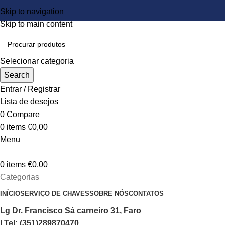
Skip to navigation
Skip to main content
Selecionar categoria
Search
Entrar / Registrar
Lista de desejos
0
Compare
0
items
€
0,00
Menu
0
items
€
0,00
Categorias
INÍCIO
SERVIÇO DE CHAVES
SOBRE NÓS
CONTATOS
Lg Dr. Francisco Sá carneiro 31, Faro
| Tel: (351)289870470