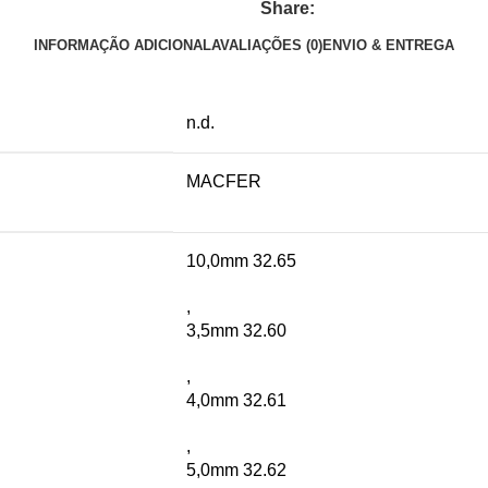
Share:
INFORMAÇÃO ADICIONAL
AVALIAÇÕES (0)
ENVIO & ENTREGA
n.d.
MACFER
10,0mm 32.65
,
3,5mm 32.60
,
4,0mm 32.61
,
5,0mm 32.62