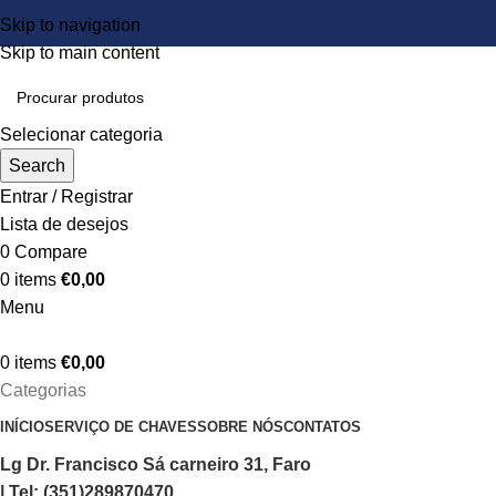
Skip to navigation
Skip to main content
Selecionar categoria
Search
Entrar / Registrar
Lista de desejos
0
Compare
0
items
€
0,00
Menu
0
items
€
0,00
Categorias
INÍCIO
SERVIÇO DE CHAVES
SOBRE NÓS
CONTATOS
Lg Dr. Francisco Sá carneiro 31, Faro
| Tel: (351)289870470