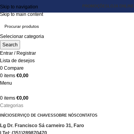
PROMOÇÕES
LOJA ONLINE
Skip to navigation
Skip to main content
Selecionar categoria
Search
Entrar / Registrar
Lista de desejos
0
Compare
0
items
€
0,00
Menu
0
items
€
0,00
Categorias
INÍCIO
SERVIÇO DE CHAVES
SOBRE NÓS
CONTATOS
Lg Dr. Francisco Sá carneiro 31, Faro
| Tel: (351)289870470