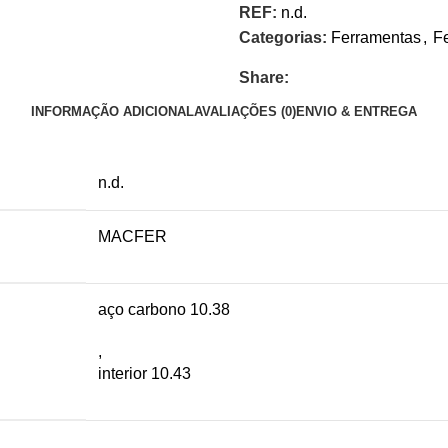
REF:
n.d.
Categorias:
Ferramentas
,
F
Share:
INFORMAÇÃO ADICIONAL
AVALIAÇÕES (0)
ENVIO & ENTREGA
n.d.
MACFER
aço carbono 10.38
,
interior 10.43