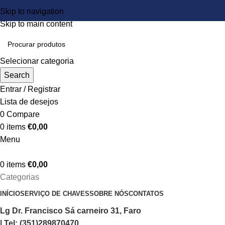
Skip to navigation
Skip to main content
Selecionar categoria
Search
Entrar / Registrar
Lista de desejos
0
Compare
0
items
€
0,00
Menu
0
items
€
0,00
Categorias
INÍCIO
SERVIÇO DE CHAVES
SOBRE NÓS
CONTATOS
Lg Dr. Francisco Sá carneiro 31, Faro
| Tel: (351)289870470