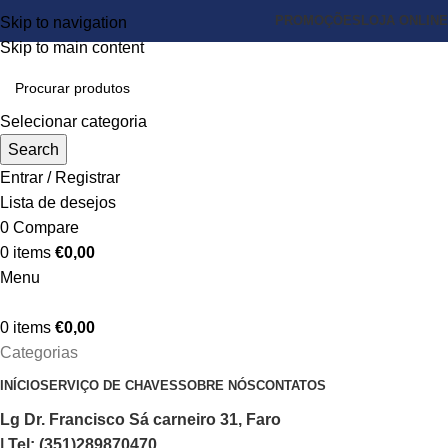
PROMOÇÕES
LOJA ONLINE
Skip to navigation
Skip to main content
Selecionar categoria
Search
Entrar / Registrar
Lista de desejos
0
Compare
0
items
€
0,00
Menu
0
items
€
0,00
Categorias
INÍCIO
SERVIÇO DE CHAVES
SOBRE NÓS
CONTATOS
Lg Dr. Francisco Sá carneiro 31, Faro
| Tel: (351)289870470