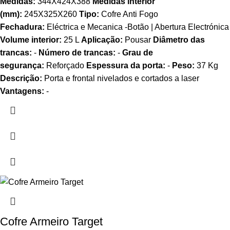
Medidas:
344X424X388
Medidas interior
(mm):
245X325X260
Tipo:
Cofre Anti Fogo
Fechadura:
Eléctrica e Mecanica -Botão | Abertura Electrónica
Volume interior:
25 L
Aplicação:
Pousar
Diâmetro das
trancas:
-
Número de trancas:
-
Grau de
segurança:
Reforçado
Espessura da porta:
-
Peso:
37 Kg
Descrição:
Porta e frontal nivelados e cortados a laser
Vantagens:
-
Cofre Armeiro Target