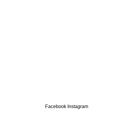
comercial@drogariasaoluis.pt
LINKS ÚTEIS
Política de privacidade
Devoluções
Termos & Condições
Resolução Alternativa de Litígios
Contatos
LIVRO DE RECLAMAÇÕES
Drogaria São Luís Lda. NIF 517922827
Powered by Brasfone Digital
Facebook
Instagram