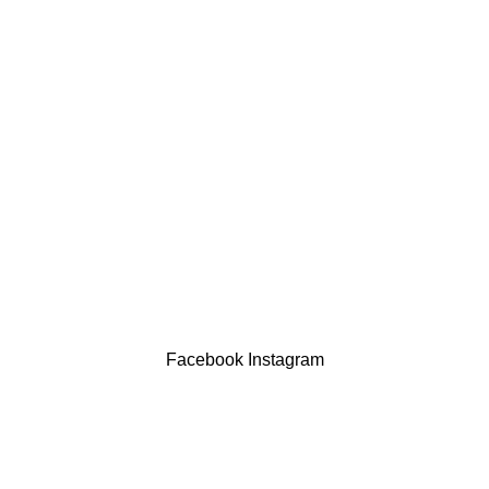
LINKS ÚTEIS
Política de privacidade
Devoluções
Termos & Condições
Resolução Alternativa de Litígios
Contatos
LIVRO DE RECLAMAÇÕES
Drogaria São Luís Lda. NIF 517922827
Powered by Brasfone Digital
Facebook
Instagram