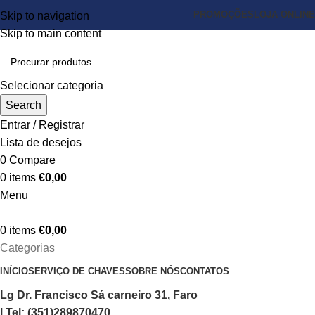
PROMOÇÕES
LOJA ONLINE
Skip to navigation
Skip to main content
Selecionar categoria
Search
Entrar / Registrar
Lista de desejos
0
Compare
0
items
€
0,00
Menu
0
items
€
0,00
Categorias
INÍCIO
SERVIÇO DE CHAVES
SOBRE NÓS
CONTATOS
Lg Dr. Francisco Sá carneiro 31, Faro
| Tel: (351)289870470