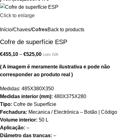
Click to enlarge
Início
Chaves
Cofres
Back to products
Cofre de superfície ESP
€
455,10
–
€
525,00
com IVA
( A imagem é meramente ilustrativa e pode não
corresponder ao produto real )
Medidas: 485X380X350
Medidas interior (mm):
480X375X280
Tipo:
Cofre de Superfície
Fechadura:
Mecanica / Electrónica – Botão | Código
Volume interior:
50 L
Aplicação:
–
Diâmetro das trancas:
–