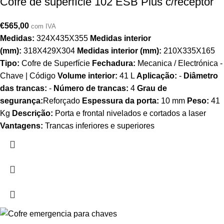
Cofre de superfície 102 ESB Plus c/receptor
€
565,00
com IVA
Medidas:
324X435X355
Medidas interior
(mm):
318X429X304
Medidas interior (mm):
210X335X165
Tipo:
Cofre de Superfície
Fechadura:
Mecanica / Electrónica -
Chave | Código
Volume interior:
41 L
Aplicação:
-
Diâmetro
das trancas:
-
Número de trancas:
4
Grau de
segurança:
Reforçado
Espessura da porta:
10 mm
Peso:
41
Kg
Descrição:
Porta e frontal nivelados e cortados a laser
Vantagens:
Trancas inferiores e superiores