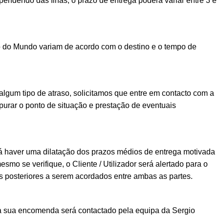
ndendo das Ilhas, o prazo de entrega poderá variar entre 3 e
o do Mundo variam de acordo com o destino e o tempo de
lgum tipo de atraso, solicitamos que entre em contacto com a
urar o ponto de situação e prestação de eventuais
á haver uma dilatação dos prazos médios de entrega motivada
esmo se verifique, o Cliente / Utilizador será alertado para o
posteriores a serem acordados entre ambas as partes.
a sua encomenda será contactado pela equipa da Sergio