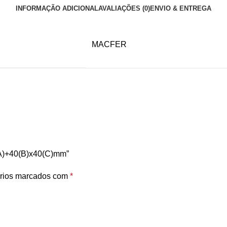
INFORMAÇÃO ADICIONAL
AVALIAÇÕES (0)
ENVIO & ENTREGA
MACFER
(A)+40(B)x40(C)mm”
rios marcados com
*