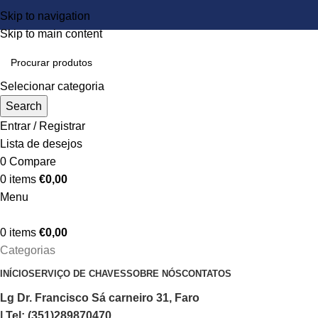
Skip to navigation
Skip to main content
Selecionar categoria
Search
Entrar / Registrar
Lista de desejos
0
Compare
0
items
€
0,00
Menu
0
items
€
0,00
Categorias
INÍCIO
SERVIÇO DE CHAVES
SOBRE NÓS
CONTATOS
Lg Dr. Francisco Sá carneiro 31, Faro
| Tel: (351)289870470