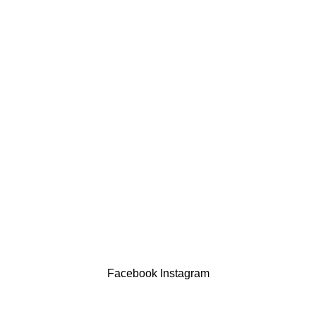
comercial@drogariasaoluis.pt
LINKS ÚTEIS
Política de privacidade
Devoluções
Termos & Condições
Resolução Alternativa de Litígios
Contatos
LIVRO DE RECLAMAÇÕES
Drogaria São Luís Lda. NIF 517922827
Powered by Brasfone Digital
Facebook
Instagram