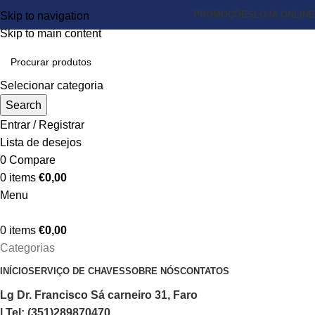
PROMOÇÕES
LOJA ONLINE
Skip to navigation
Skip to main content
Selecionar categoria
Search
Entrar / Registrar
Lista de desejos
0
Compare
0
items
€
0,00
Menu
0
items
€
0,00
Categorias
INÍCIO
SERVIÇO DE CHAVES
SOBRE NÓS
CONTATOS
Lg Dr. Francisco Sá carneiro 31, Faro
| Tel: (351)289870470