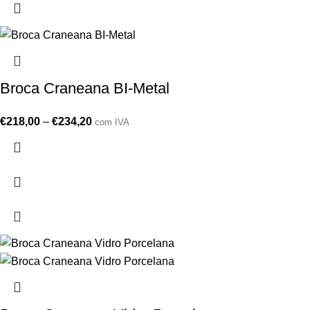
Broca Craneana BI-Metal
€
218,00
–
€
234,20
com IVA