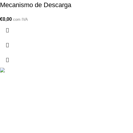
Mecanismo de Descarga
€
0,00
com IVA
Drogarias São Luís, estamos para si desde 1978
MORADA
Lg Dr. Francisco Sá Carneiro 31,
8000-151 Faro
Telefone: (351) 289 870 470