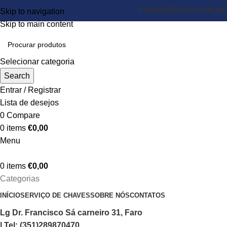
PROMOÇÕES
LOJA ONLINE
Skip to navigation
Skip to main content
Selecionar categoria
Search
Entrar / Registrar
Lista de desejos
0
Compare
0
items
€
0,00
Menu
0
items
€
0,00
Categorias
INÍCIO
SERVIÇO DE CHAVES
SOBRE NÓS
CONTATOS
Lg Dr. Francisco Sá carneiro 31, Faro
| Tel: (351)289870470