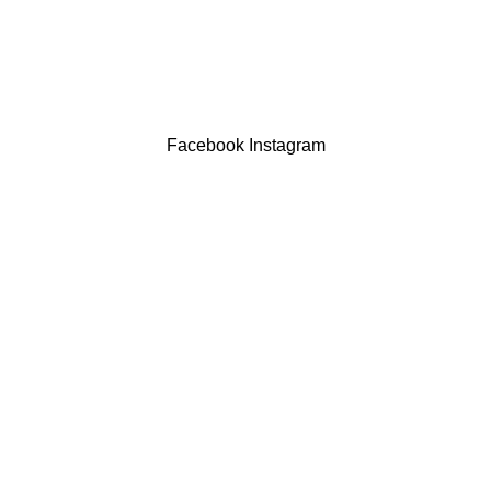
LIVRO DE RECLAMAÇÕES
Drogaria São Luís Lda. NIF 517922827
Powered by Brasfone Digital
Facebook
Instagram