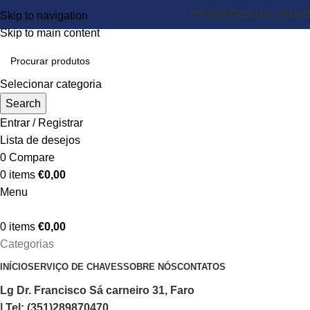
PROMOÇÕES
LOJA ONLINE
Skip to navigation
Skip to main content
Selecionar categoria
Search
Entrar / Registrar
Lista de desejos
0
Compare
0
items
€
0,00
Menu
0
items
€
0,00
Categorias
INÍCIO
SERVIÇO DE CHAVES
SOBRE NÓS
CONTATOS
Lg Dr. Francisco Sá carneiro 31, Faro
| Tel: (351)289870470