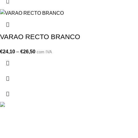
VARAO RECTO BRANCO
€
24,10
–
€
26,50
com IVA
Drogarias São Luís, estamos para si desde 1978
MORADA