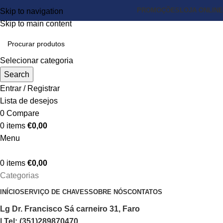
PROMOÇÕES
LOJA ONLINE
Skip to navigation
Skip to main content
Selecionar categoria
Search
Entrar / Registrar
Lista de desejos
0
Compare
0
items
€
0,00
Menu
0
items
€
0,00
Categorias
INÍCIO
SERVIÇO DE CHAVES
SOBRE NÓS
CONTATOS
Lg Dr. Francisco Sá carneiro 31, Faro
| Tel: (351)289870470