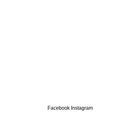
LINKS ÚTEIS
Política de privacidade
Devoluções
Termos & Condições
Resolução Alternativa de Litígios
Contatos
LIVRO DE RECLAMAÇÕES
Drogaria São Luís Lda. NIF 517922827
Powered by Brasfone Digital
Facebook
Instagram