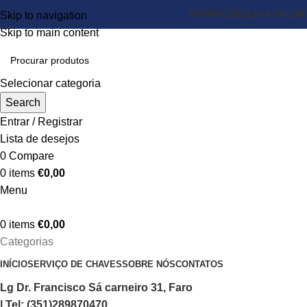
PROMOÇÕES
LOJA ONLINE
Skip to navigation
Skip to main content
Selecionar categoria
Search
Entrar / Registrar
Lista de desejos
0
Compare
0
items
€
0,00
Menu
0
items
€
0,00
Categorias
INÍCIO
SERVIÇO DE CHAVES
SOBRE NÓS
CONTATOS
Lg Dr. Francisco Sá carneiro 31, Faro
| Tel: (351)289870470