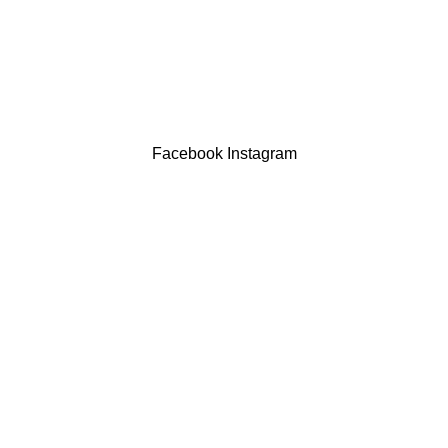
Contatos
LIVRO DE RECLAMAÇÕES
Drogaria São Luís Lda. NIF 517922827
Powered by Brasfone Digital
Facebook
Instagram