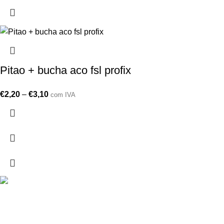
Pitao + bucha aco fsl profix
€
2,20
–
€
3,10
com IVA
Drogarias São Luís, estamos para si desde 1978
MORADA