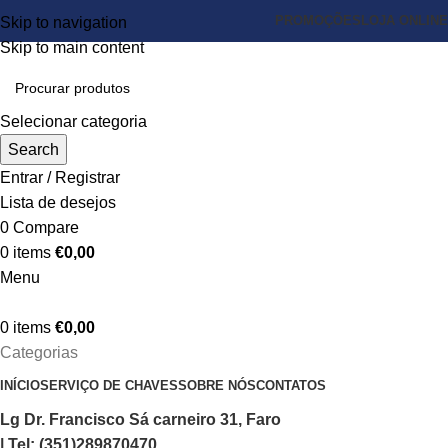
PROMOÇÕES
LOJA ONLINE
Skip to navigation
Skip to main content
Selecionar categoria
Search
Entrar / Registrar
Lista de desejos
0
Compare
0
items
€
0,00
Menu
0
items
€
0,00
Categorias
INÍCIO
SERVIÇO DE CHAVES
SOBRE NÓS
CONTATOS
Lg Dr. Francisco Sá carneiro 31, Faro
| Tel: (351)289870470