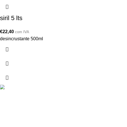
siril 5 lts
€
22,40
com IVA
desincrustante 500ml
Drogarias São Luís, estamos para si desde 1978
MORADA
Lg Dr. Francisco Sá Carneiro 31,