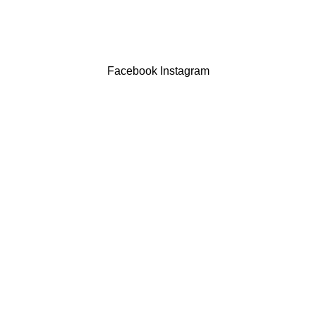
LIVRO DE RECLAMAÇÕES
Drogaria São Luís Lda. NIF 517922827
Powered by Brasfone Digital
Facebook
Instagram