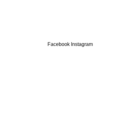
LIVRO DE RECLAMAÇÕES
Drogaria São Luís Lda. NIF 517922827
Powered by Brasfone Digital
Facebook
Instagram