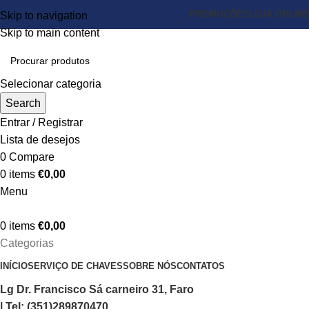
PROMOÇÕES
LOJA ONLINE
Skip to navigation
Skip to main content
Selecionar categoria
Search
Entrar / Registrar
Lista de desejos
0
Compare
0
items
€
0,00
Menu
0
items
€
0,00
Categorias
INÍCIO
SERVIÇO DE CHAVES
SOBRE NÓS
CONTATOS
Lg Dr. Francisco Sá carneiro 31, Faro
| Tel: (351)289870470