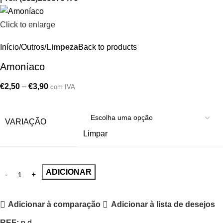
Click to enlarge
Início
Outros
Limpeza
Back to products
Amoníaco
€
2,50
–
€
3,90
com IVA
VARIAÇÃO
Limpar
ADICIONAR
Adicionar à comparação
Adicionar à lista de desejos
REF:
n.d.