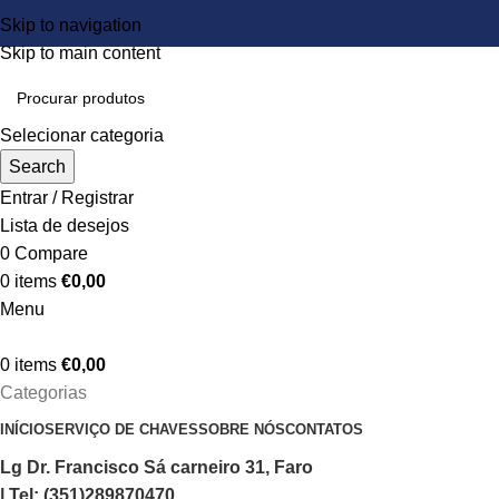
Skip to navigation
Skip to main content
Selecionar categoria
Search
Entrar / Registrar
Lista de desejos
0
Compare
0
items
€
0,00
Menu
0
items
€
0,00
Categorias
INÍCIO
SERVIÇO DE CHAVES
SOBRE NÓS
CONTATOS
Lg Dr. Francisco Sá carneiro 31, Faro
| Tel: (351)289870470