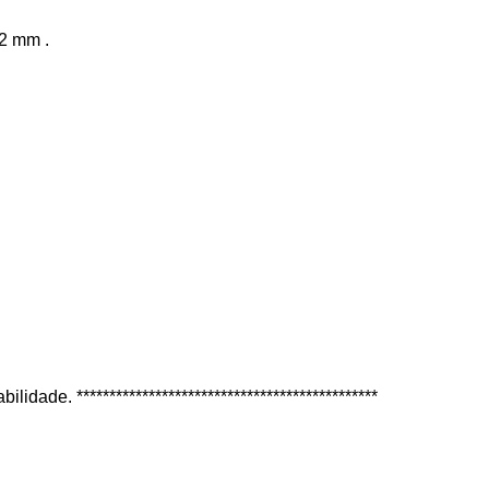
32 mm .
ade. **********************************************