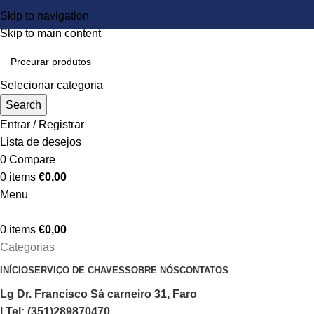
Skip to navigation
Skip to main content
Selecionar categoria
Search
Entrar / Registrar
Lista de desejos
0
Compare
0
items
€
0,00
Menu
0
items
€
0,00
Categorias
INÍCIO
SERVIÇO DE CHAVES
SOBRE NÓS
CONTATOS
Lg Dr. Francisco Sá carneiro 31, Faro
| Tel: (351)289870470