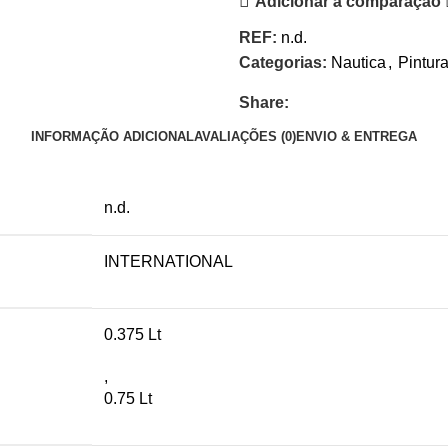
Adicionar à comparação
REF:
n.d.
Categorias:
Nautica
,
Pintur
Share:
INFORMAÇÃO ADICIONAL
AVALIAÇÕES (0)
ENVIO & ENTREGA
n.d.
INTERNATIONAL
0.375 Lt
,
0.75 Lt