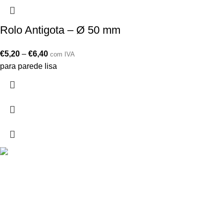
Rolo Antigota – Ø 50 mm
€
5,20
–
€
6,40
com IVA
para parede lisa
Drogarias São Luís, estamos para si desde 1978
MORADA
Lg Dr. Francisco Sá Carneiro 31,