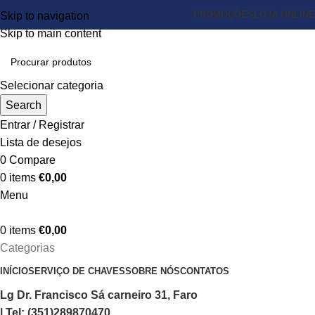
PROMOÇÕES
LOJA ONLINE
Skip to navigation
Skip to main content
Selecionar categoria
Search
Entrar / Registrar
Lista de desejos
0
Compare
0
items
€
0,00
Menu
0
items
€
0,00
Categorias
INÍCIO
SERVIÇO DE CHAVES
SOBRE NÓS
CONTATOS
Lg Dr. Francisco Sá carneiro 31, Faro
| Tel: (351)289870470