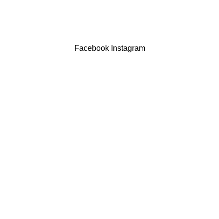
LIVRO DE RECLAMAÇÕES
Drogaria São Luís Lda. NIF 517922827
Powered by Brasfone Digital
Facebook
Instagram