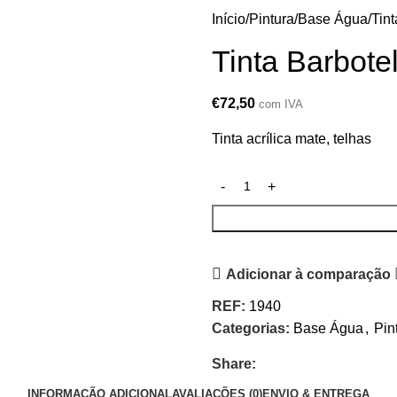
Início
Pintura
Base Água
Tin
Tinta Barbote
€
72,50
com IVA
Tinta acrílica mate, telhas
Adicionar à comparação
REF:
1940
Categorias:
Base Água
,
Pin
Share:
INFORMAÇÃO ADICIONAL
AVALIAÇÕES (0)
ENVIO & ENTREGA