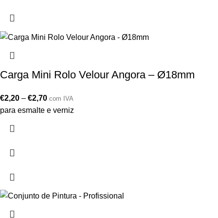
Carga Mini Rolo Velour Angora – Ø18mm
€
2,20
–
€
2,70
com IVA
para esmalte e verniz