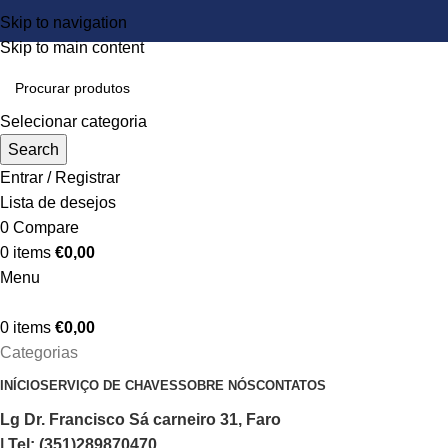
Skip to navigation
Skip to main content
Selecionar categoria
Search
Entrar / Registrar
Lista de desejos
0
Compare
0
items
€
0,00
Menu
0
items
€
0,00
Categorias
INÍCIO
SERVIÇO DE CHAVES
SOBRE NÓS
CONTATOS
Lg Dr. Francisco Sá carneiro 31, Faro
| Tel: (351)289870470