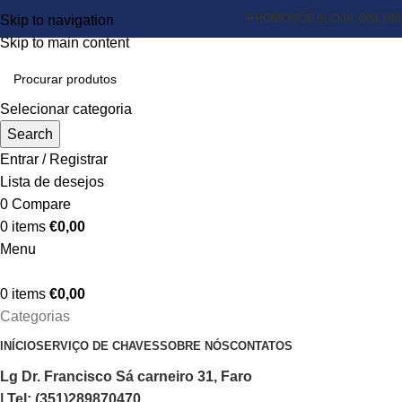
PROMOÇÕES
LOJA ONLINE
Skip to navigation
Skip to main content
Selecionar categoria
Search
Entrar / Registrar
Lista de desejos
0
Compare
0
items
€
0,00
Menu
0
items
€
0,00
Categorias
INÍCIO
SERVIÇO DE CHAVES
SOBRE NÓS
CONTATOS
Lg Dr. Francisco Sá carneiro 31, Faro
| Tel: (351)289870470