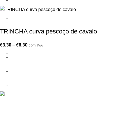
TRINCHA curva pescoço de cavalo
€
3,30
–
€
6,30
com IVA
Drogarias São Luís, estamos para si desde 1978
MORADA