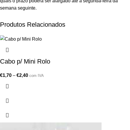
quais o prazo poderá ser alargado até à segunda-feira da
semana seguinte.
Produtos Relacionados
Cabo p/ Mini Rolo
€
1,70
–
€
2,40
com IVA