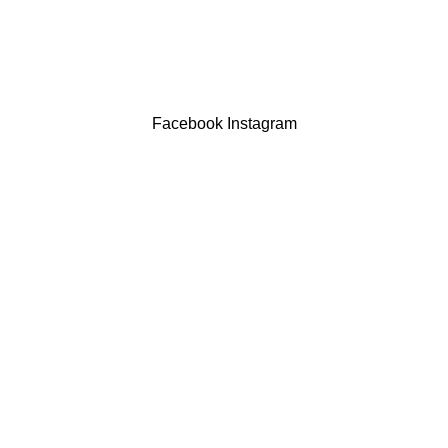
LIVRO DE RECLAMAÇÕES
Drogaria São Luís Lda. NIF 517922827
Powered by Brasfone Digital
Facebook
Instagram