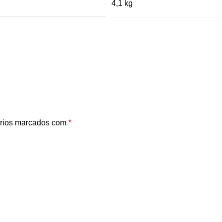
4,1 kg
rios marcados com
*