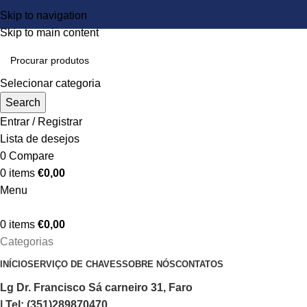
Skip to navigation
Skip to main content
Selecionar categoria
Search
Entrar / Registrar
Lista de desejos
0
Compare
0
items
€
0,00
Menu
0
items
€
0,00
Categorias
INÍCIO
SERVIÇO DE CHAVES
SOBRE NÓS
CONTATOS
Lg Dr. Francisco Sá carneiro 31, Faro
| Tel: (351)289870470