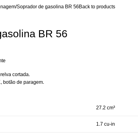
inagem
Soprador de gasolina BR 56
Back to products
gasolina BR 56
nte
relva cortada.
X, botão de paragem.
27.2 cm³
1.7 cu-in