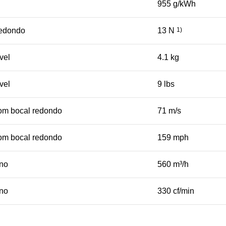
955 g/kWh
redondo
13 N
1)
vel
4.1 kg
vel
9 lbs
om bocal redondo
71 m/s
om bocal redondo
159 mph
ano
560 m³/h
ano
330 cf/min