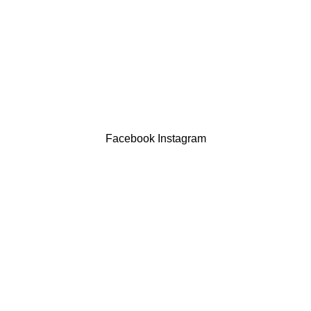
Termos & Condições
Resolução Alternativa de Litígios
Contatos
LIVRO DE RECLAMAÇÕES
Drogaria São Luís Lda. NIF 517922827
Powered by Brasfone Digital
Facebook
Instagram