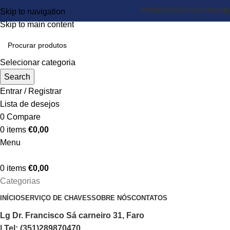
PROMOÇÕES
LOJA ONLINE
Skip to navigation
Skip to main content
Selecionar categoria
Search
Entrar / Registrar
Lista de desejos
0
Compare
0
items
€
0,00
Menu
0
items
€
0,00
Categorias
INÍCIO
SERVIÇO DE CHAVES
SOBRE NÓS
CONTATOS
Lg Dr. Francisco Sá carneiro 31, Faro
| Tel: (351)289870470