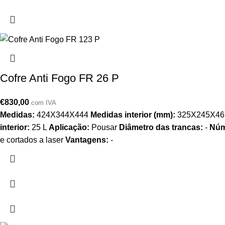
Cofre Anti Fogo FR 26 P
€
830,00
com IVA
Medidas:
424X344X444
Medidas interior (mm):
325X245X4
interior:
25 L
Aplicação:
Pousar
Diâmetro das trancas:
-
Núm
e cortados a laser
Vantagens:
-