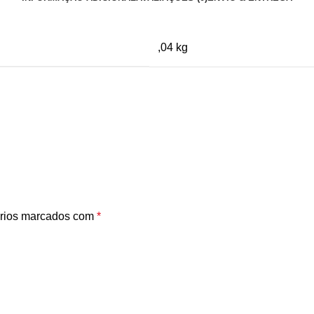
,04 kg
rios marcados com
*