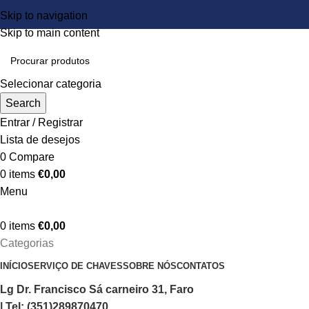
Skip to navigation
Skip to main content
Selecionar categoria
Search
Entrar / Registrar
Lista de desejos
0
Compare
0
items
€
0,00
Menu
0
items
€
0,00
Categorias
INÍCIO
SERVIÇO DE CHAVES
SOBRE NÓS
CONTATOS
Lg Dr. Francisco Sá carneiro 31, Faro
| Tel: (351)289870470