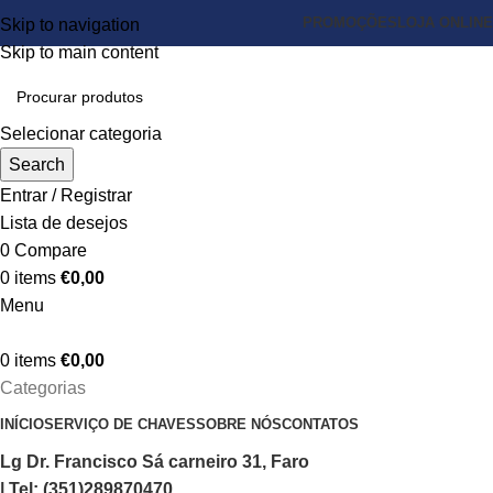
PROMOÇÕES
LOJA ONLINE
Skip to navigation
Skip to main content
Selecionar categoria
Search
Entrar / Registrar
Lista de desejos
0
Compare
0
items
€
0,00
Menu
0
items
€
0,00
Categorias
INÍCIO
SERVIÇO DE CHAVES
SOBRE NÓS
CONTATOS
Lg Dr. Francisco Sá carneiro 31, Faro
| Tel: (351)289870470