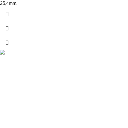
25,4mm.
Drogarias São Luís, estamos para si desde 1978
MORADA
Lg Dr. Francisco Sá Carneiro 31,
8000-151 Faro
Telefone: (351) 289 870 470
Lg S.Luís 21, 8000-144 Faro
Telefone: (351) 289 870 471