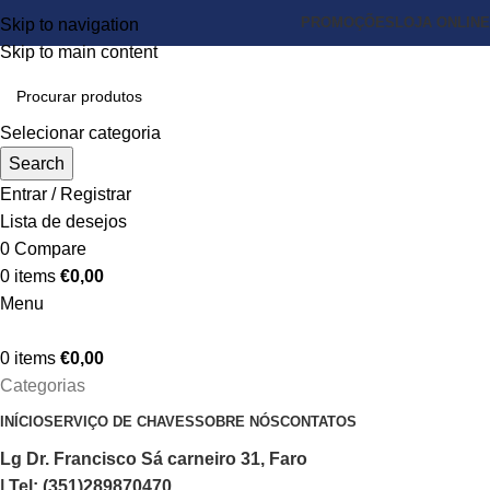
PROMOÇÕES
LOJA ONLINE
Skip to navigation
Skip to main content
Selecionar categoria
Search
Entrar / Registrar
Lista de desejos
0
Compare
0
items
€
0,00
Menu
0
items
€
0,00
Categorias
INÍCIO
SERVIÇO DE CHAVES
SOBRE NÓS
CONTATOS
Lg Dr. Francisco Sá carneiro 31, Faro
| Tel: (351)289870470