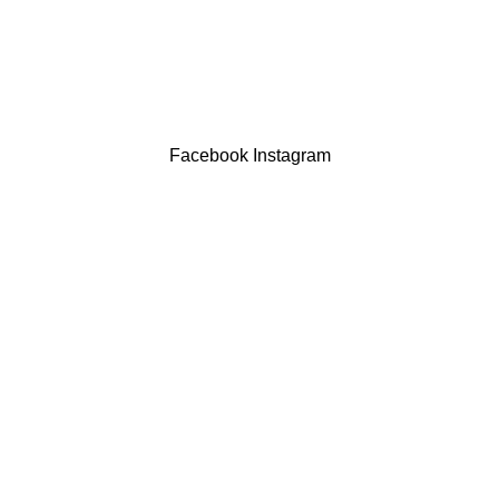
LIVRO DE RECLAMAÇÕES
Drogaria São Luís Lda. NIF 517922827
Powered by Brasfone Digital
Facebook
Instagram