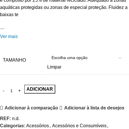
é composto por 25% de material reciclado. Adequado a zonas
aquáticas protegidas ou zonas de especial proteção. Fluidez a
baixas te
…
Ver mais
TAMANHO
Limpar
ADICIONAR
Adicionar à comparação
Adicionar à lista de desejos
REF:
n.d.
Categorias:
Acessórios
,
Acessórios e Consumíveis
,