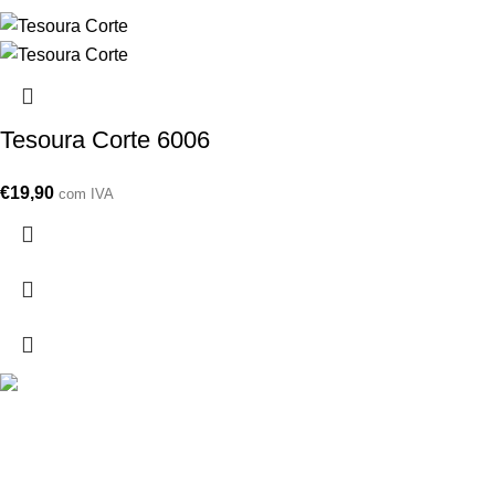
Tesoura Corte 6006
€
19,90
com IVA
Drogarias São Luís, estamos para si desde 1978
MORADA