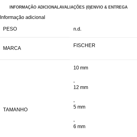
INFORMAÇÃO ADICIONAL
AVALIAÇÕES (0)
ENVIO & ENTREGA
Informação adicional
PESO
n.d.
FISCHER
MARCA
10 mm
,
12 mm
,
5 mm
TAMANHO
,
6 mm