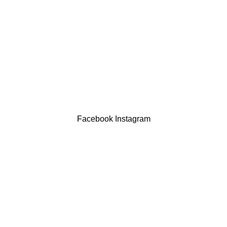
Devoluções
Termos & Condições
Resolução Alternativa de Litígios
Contatos
LIVRO DE RECLAMAÇÕES
Drogaria São Luís Lda. NIF 517922827
Powered by Brasfone Digital
Facebook
Instagram