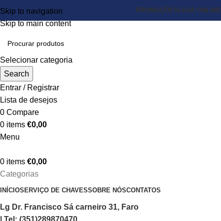
PROMOÇÕES
LOJA ONLINE
Skip to navigation
Skip to main content
Selecionar categoria
Search
Entrar / Registrar
Lista de desejos
0
Compare
0
items
€
0,00
Menu
0
items
€
0,00
Categorias
INÍCIO
SERVIÇO DE CHAVES
SOBRE NÓS
CONTATOS
Lg Dr. Francisco Sá carneiro 31, Faro
| Tel: (351)289870470