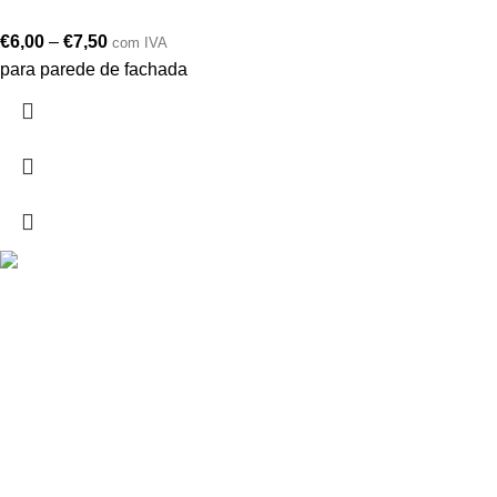
€
6,00
–
€
7,50
com IVA
para parede de fachada
Drogarias São Luís, estamos para si desde 1978
MORADA
Lg Dr. Francisco Sá Carneiro 31,
8000-151 Faro
Telefone: (351) 289 870 470