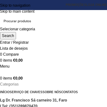
PROMOÇÕES
LOJA ONLINE
Skip to navigation
Skip to main content
Selecionar categoria
Search
Entrar / Registrar
Lista de desejos
0
Compare
0
items
€
0,00
Menu
0
items
€
0,00
Categorias
INÍCIO
SERVIÇO DE CHAVES
SOBRE NÓS
CONTATOS
Lg Dr. Francisco Sá carneiro 31, Faro
| Tel: (351)289870470