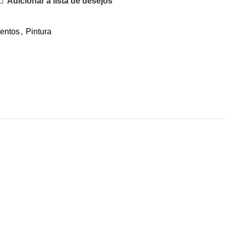
Adicionar à lista de desejos
entos
,
Pintura