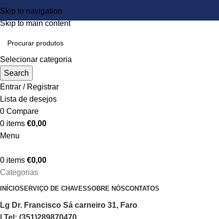
Skip to navigation
Skip to main content
Selecionar categoria
Search
Entrar / Registrar
Lista de desejos
0
Compare
0
items
€
0,00
Menu
0
items
€
0,00
Categorias
INÍCIO
SERVIÇO DE CHAVES
SOBRE NÓS
CONTATOS
Lg Dr. Francisco Sá carneiro 31, Faro
| Tel: (351)289870470