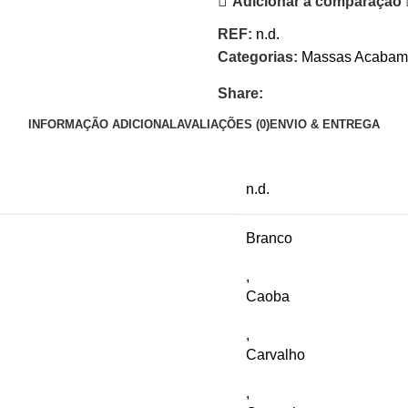
Adicionar à comparação
REF:
n.d.
Categorias:
Massas Acabam
Share:
INFORMAÇÃO ADICIONAL
AVALIAÇÕES (0)
ENVIO & ENTREGA
n.d.
Branco
,
Caoba
,
Carvalho
,