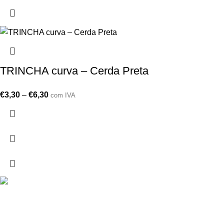
TRINCHA curva – Cerda Preta
€
3,30
–
€
6,30
com IVA
Drogarias São Luís, estamos para si desde 1978
MORADA