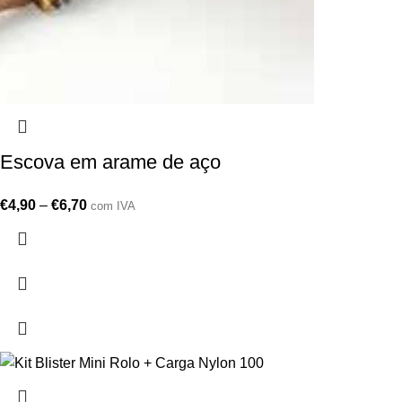
Escova em arame de aço
€
4,90
–
€
6,70
com IVA