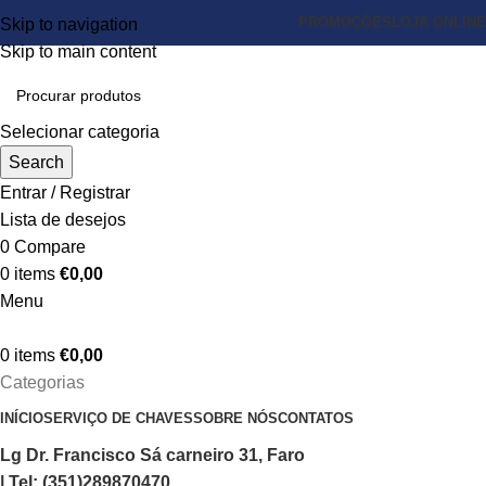
PROMOÇÕES
LOJA ONLINE
Skip to navigation
Skip to main content
Selecionar categoria
Search
Entrar / Registrar
Lista de desejos
0
Compare
0
items
€
0,00
Menu
0
items
€
0,00
Categorias
INÍCIO
SERVIÇO DE CHAVES
SOBRE NÓS
CONTATOS
Lg Dr. Francisco Sá carneiro 31, Faro
| Tel: (351)289870470