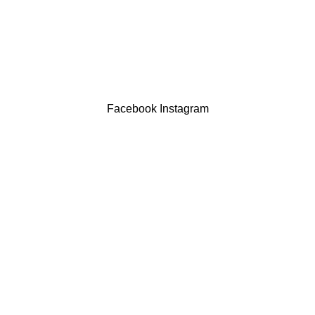
Contatos
LIVRO DE RECLAMAÇÕES
Drogaria São Luís Lda. NIF 517922827
Powered by Brasfone Digital
Facebook
Instagram