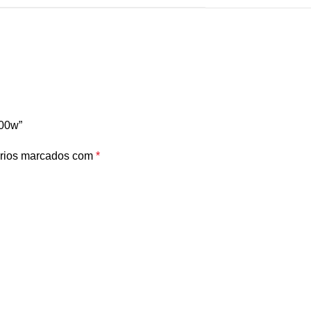
000w”
rios marcados com
*