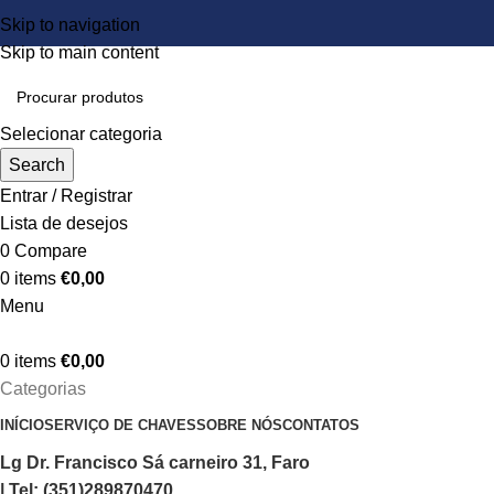
Skip to navigation
Skip to main content
Selecionar categoria
Search
Entrar / Registrar
Lista de desejos
0
Compare
0
items
€
0,00
Menu
0
items
€
0,00
Categorias
INÍCIO
SERVIÇO DE CHAVES
SOBRE NÓS
CONTATOS
Lg Dr. Francisco Sá carneiro 31, Faro
| Tel: (351)289870470