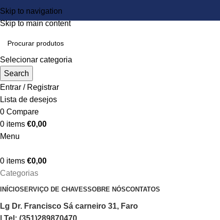
Skip to navigation
Skip to main content
Selecionar categoria
Search
Entrar / Registrar
Lista de desejos
0
Compare
0
items
€
0,00
Menu
0
items
€
0,00
Categorias
INÍCIO
SERVIÇO DE CHAVES
SOBRE NÓS
CONTATOS
Lg Dr. Francisco Sá carneiro 31, Faro
| Tel: (351)289870470