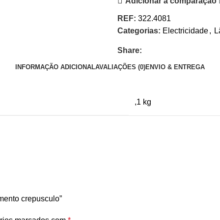
Adicionar à comparação
REF:
322.4081
Categorias:
Electricidade
,
L
Share:
INFORMAÇÃO ADICIONAL
AVALIAÇÕES (0)
ENVIO & ENTREGA
,1 kg
mento crepusculo”