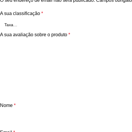
O seu endereço de email não será publicado.
Campos obrigató
A sua classificação
*
A sua avaliação sobre o produto
*
Nome
*