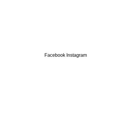
Resolução Alternativa de Litígios
Contatos
LIVRO DE RECLAMAÇÕES
Drogaria São Luís Lda. NIF 517922827
Powered by Brasfone Digital
Facebook
Instagram