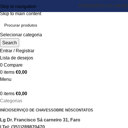
PROMOÇÕES
LOJA ONLINE
Skip to navigation
Skip to main content
Selecionar categoria
Search
Entrar / Registrar
Lista de desejos
0
Compare
0
items
€
0,00
Menu
0
items
€
0,00
Categorias
INÍCIO
SERVIÇO DE CHAVES
SOBRE NÓS
CONTATOS
Lg Dr. Francisco Sá carneiro 31, Faro
| Tel: (351)289870470