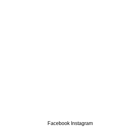
comercial@drogariasaoluis.pt
LINKS ÚTEIS
Política de privacidade
Devoluções
Termos & Condições
Resolução Alternativa de Litígios
Contatos
LIVRO DE RECLAMAÇÕES
Drogaria São Luís Lda. NIF 517922827
Powered by Brasfone Digital
Facebook
Instagram