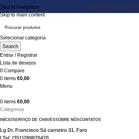
PROMOÇÕES
LOJA ONLINE
Skip to navigation
Skip to main content
Selecionar categoria
Search
Entrar / Registrar
Lista de desejos
0
Compare
0
items
€
0,00
Menu
0
items
€
0,00
Categorias
INÍCIO
SERVIÇO DE CHAVES
SOBRE NÓS
CONTATOS
Lg Dr. Francisco Sá carneiro 31, Faro
| Tel: (351)289870470