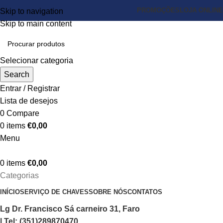
PROMOÇÕES
LOJA ONLINE
Skip to navigation
Skip to main content
Selecionar categoria
Search
Entrar / Registrar
Lista de desejos
0
Compare
0
items
€
0,00
Menu
0
items
€
0,00
Categorias
INÍCIO
SERVIÇO DE CHAVES
SOBRE NÓS
CONTATOS
Lg Dr. Francisco Sá carneiro 31, Faro
| Tel: (351)289870470