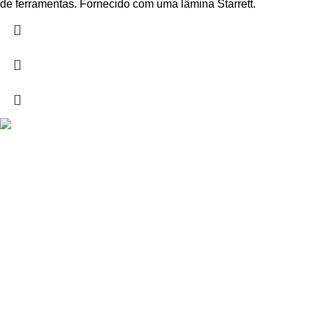
de ferramentas. Fornecido com uma lâmina Starrett.
Drogarias São Luís, estamos para si desde 1978
MORADA
Lg Dr. Francisco Sá Carneiro 31,
8000-151 Faro
Telefone: (351) 289 870 470
Lg S.Luís 21, 8000-144 Faro
Telefone: (351) 289 870 471