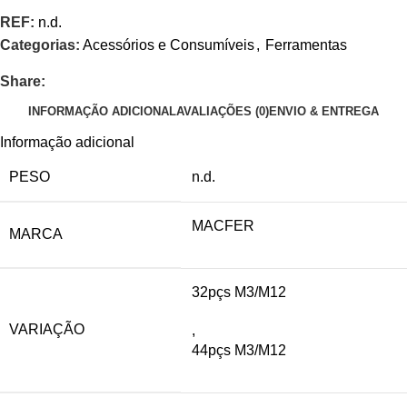
REF:
n.d.
Categorias:
Acessórios e Consumíveis
,
Ferramentas
Share:
INFORMAÇÃO ADICIONAL
AVALIAÇÕES (0)
ENVIO & ENTREGA
Informação adicional
PESO
n.d.
MACFER
MARCA
32pçs M3/M12
VARIAÇÃO
,
44pçs M3/M12