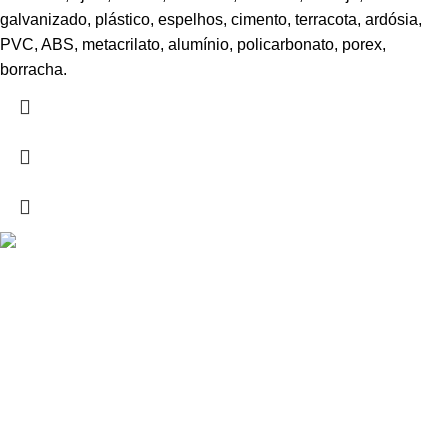
galvanizado, plástico, espelhos, cimento, terracota, ardósia,
PVC, ABS, metacrilato, alumínio, policarbonato, porex,
borracha.
Drogarias São Luís, estamos para si desde 1978
MORADA
Lg Dr. Francisco Sá Carneiro 31,
8000-151 Faro
Telefone: (351) 289 870 470