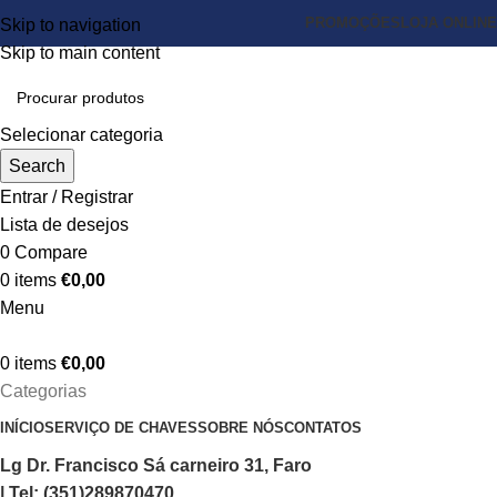
PROMOÇÕES
LOJA ONLINE
Skip to navigation
Skip to main content
Selecionar categoria
Search
Entrar / Registrar
Lista de desejos
0
Compare
0
items
€
0,00
Menu
0
items
€
0,00
Categorias
INÍCIO
SERVIÇO DE CHAVES
SOBRE NÓS
CONTATOS
Lg Dr. Francisco Sá carneiro 31, Faro
| Tel: (351)289870470