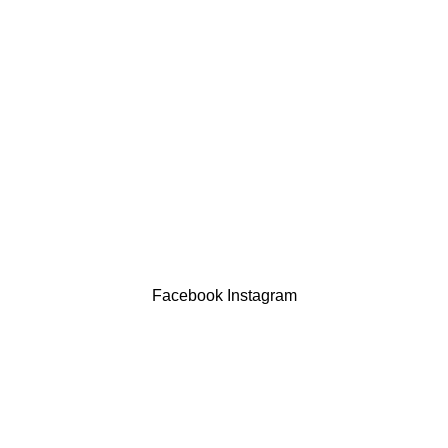
LINKS ÚTEIS
Política de privacidade
Devoluções
Termos & Condições
Resolução Alternativa de Litígios
Contatos
LIVRO DE RECLAMAÇÕES
Drogaria São Luís Lda. NIF 517922827
Powered by Brasfone Digital
Facebook
Instagram