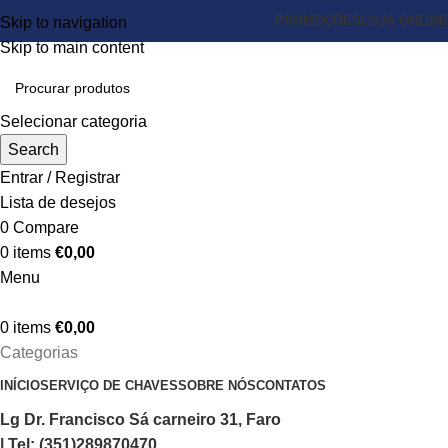
PROMOÇÕES
LOJA ONLINE
Skip to navigation
Skip to main content
Selecionar categoria
Search
Entrar / Registrar
Lista de desejos
0
Compare
0
items
€
0,00
Menu
0
items
€
0,00
Categorias
INÍCIO
SERVIÇO DE CHAVES
SOBRE NÓS
CONTATOS
Lg Dr. Francisco Sá carneiro 31, Faro
| Tel: (351)289870470