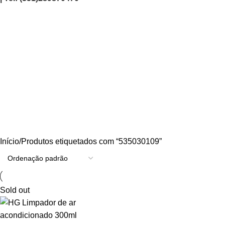
535030109
Categories
AGRICULTURA/JARDIM
CARPINTARIA
CHAVES
CONSTRUÇÃO
ELECTRICIDADE
ENERGIA
FERRAGENS
FERRAMENTAS
OUTROS
PINTURA
PROMOÇÕES
PROTECÇÃO
QUIMICOS
Início
Produtos etiquetados com “535030109”
Sold out