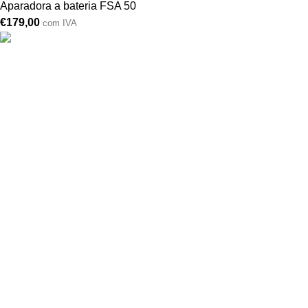
Aparadora a bateria FSA 50
€
179,00
com IVA
Drogarias São Luís, estamos para si desde 1978
MORADA
Lg Dr. Francisco Sá Carneiro 31,
8000-151 Faro
Telefone: (351) 289 870 470
Lg S.Luís 21, 8000-144 Faro
Telefone: (351) 289 870 471
(chamadas para a rede fixa nacional)
comercial@drogariasaoluis.pt